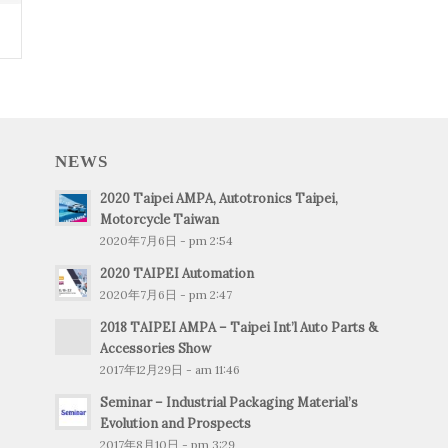
NEWS
2020 Taipei AMPA, Autotronics Taipei,
Motorcycle Taiwan
2020年7月6日 - pm 2:54
2020 TAIPEI Automation
2020年7月6日 - pm 2:47
2018 TAIPEI AMPA – Taipei Int’l Auto Parts &
Accessories Show
2017年12月29日 - am 11:46
Seminar – Industrial Packaging Material’s
Evolution and Prospects
2017年8月10日 - pm 3:29