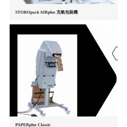
STOROpack AIRplus 充氣包裝機
PAPERplus Classic