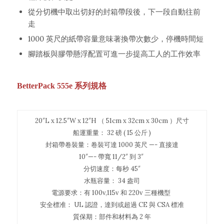
從分切機中取出切好的封箱帶段後，下一段自動往前
走
1000 英尺的紙帶容量意味著換帶次數少，停機時間短
腳踏板與膠帶懸浮配置可進一步提高工人的工作效率
BetterPack 555e 系列規格
20″L x 12.5″W x 12″H （ 51cm x 32cm x 30cm ）尺寸
船運重量： 32 磅 ( 15 公斤 )
封箱帶卷裝量：卷裝可達 1000 英尺 —- 直接達
10″—- 帶寬 11/2″ 到 3″
分切速度：每秒 45″
水瓶容量： 34 盎司
電源要求：有 100v,115v 和 220v 三種機型
安全標准： UL 認證，達到或超過 CE 與 CSA 標准
質保期：部件和材料為 2 年